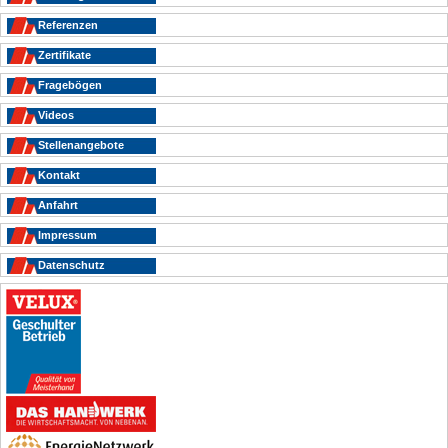
Referenzen
Zertifikate
Fragebögen
Videos
Stellenangebote
Kontakt
Anfahrt
Impressum
Datenschutz