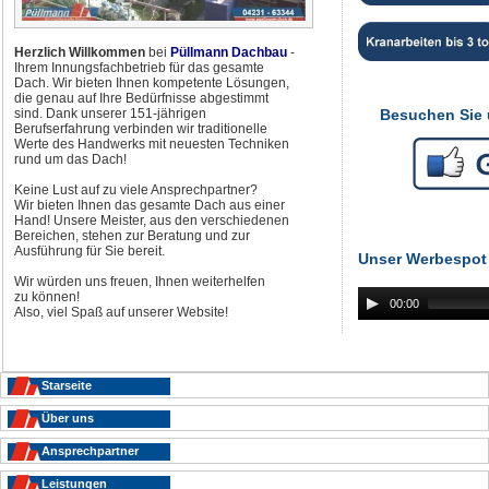
Herzlich Willkommen
bei
Püllmann Dachbau
-
Ihrem Innungsfachbetrieb für das gesamte
Dach. Wir bieten Ihnen kompetente Lösungen,
die genau auf Ihre Bedürfnisse abgestimmt
Besuchen Sie 
sind. Dank unserer 151-jährigen
Berufserfahrung verbinden wir traditionelle
Werte des Handwerks mit neuesten Techniken
rund um das Dach!
Keine Lust auf zu viele Ansprechpartner?
Wir bieten Ihnen das gesamte Dach aus einer
Hand! Unsere Meister, aus den verschiedenen
Bereichen, stehen zur Beratung und zur
Ausführung für Sie bereit.
Unser Werbespot
Wir würden uns freuen, Ihnen weiterhelfen
zu können!
00:00
Also, viel Spaß auf unserer Website!
Navigation
Starseite
überspringen
Über uns
Ansprechpartner
Leistungen