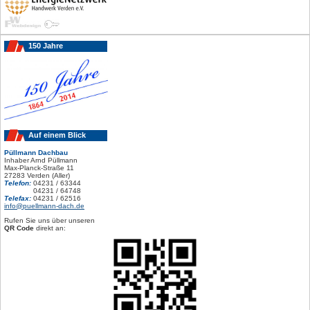
150 Jahre
Auf einem Blick
Püllmann Dachbau
Inhaber Arnd Püllmann
Max-Planck-Straße 11
27283 Verden (Aller)
Telefon:
04231 / 63344
04231 / 64748
Telefax:
04231 / 62516
info@puellmann-dach.de
Rufen Sie uns über unseren
QR Code
direkt an: